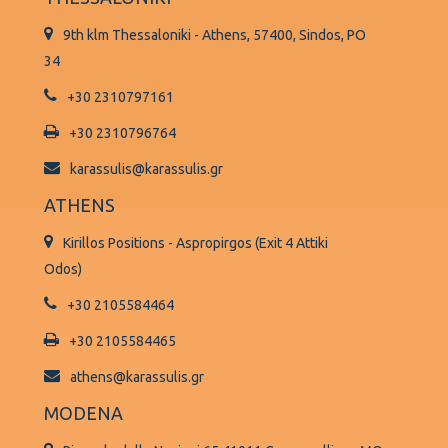
9th klm Thessaloniki - Athens, 57400, Sindos, PO
34
+30 2310797161
+30 2310796764
karassulis@karassulis.gr
ATHENS
Kirillos Positions - Aspropirgos (Exit 4 Attiki
Odos)
+30 2105584464
+30 2105584465
athens@karassulis.gr
MODENA