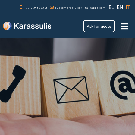
Skip to
EL
EN
IT
+39 059 528365
main
customerservice@italkappa.com
content
Ask for quote