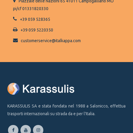
Piazzale delle Nazioni 65 41011 Campogalliano MO
pi/cf 01331820330
+39 059 528365
+39 059 5220350
customerservice@italkappa.com
KARASSULIS SA e stata fondata nel 1988 a Salonicco, effettua
trasporti internazionali su strada da e per l'Italia.