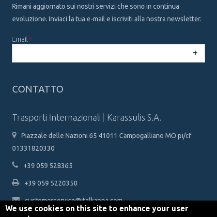
Rimani aggiornato sui nostri servizi che sono in continua
evoluzione. Inviaci la tua e-mail e iscriviti alla nostra newsletter.
Email
*
CAPTCHA
This
CONTATTO
question is
for testing
whether or
Trasporti Internazionali | Karassulis S.A.
not you are a
human
Piazzale delle Nazioni 65 41011 Campogalliano MO pi/cf
visitor and to
prevent
01331820330
automated
spam
+39 059 528365
submissions.
+39 059 5220350
5+2
customerservice@italkappa.com
We use cookies on this site to enhance your user