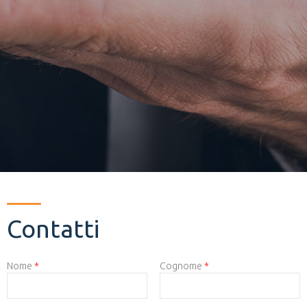
Contatti
CAPTCHA
Nome
*
Cognome
*
This
question is
for testing