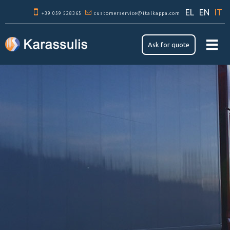
Skip to
EL
EN
IT
+39 059 528365
main
customerservice@italkappa.com
content
Ask for quote