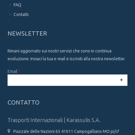
FAQ
Contatti
NEWSLETTER
Rimani aggiornato sui nostri servizi che sono in continua
evoluzione. Inviaci la tua e-mail e iscriviti alla nostra newsletter.
Email
*
CAPTCHA
This
CONTATTO
question is
for testing
whether or
Trasporti Internazionali | Karassulis S.A.
not you are a
human
Piazzale delle Nazioni 65 41011 Campogalliano MO pi/cf
visitor and to