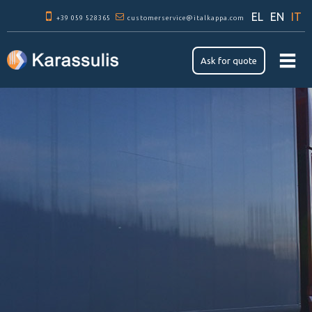
Skip to
EL
EN
IT
+39 059 528365
main
customerservice@italkappa.com
content
Ask for quote