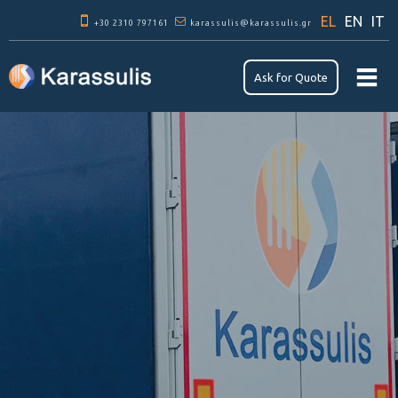
Παράκαμψη
EL
EN
IT
+30 2310 797161
προς το
karassulis@karassulis.gr
κυρίως
περιεχόμενο
Αsk for Quote