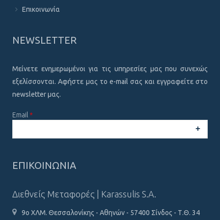
Επικοινωνία
NEWSLETTER
Μείνετε ενημερωμένοι για τις υπηρεσίες μας που συνεχώς
εξελίσσονται. Αφήστε μας το e-mail σας και εγγραφείτε στο
newsletter μας.
Email
*
CAPTCHA
This
ΕΠΙΚΟΙΝΩΝΙΑ
question is
for testing
whether or
Διεθνείς Μεταφορές | Karassulis S.A.
not you are a
human
9ο ΧΛΜ. Θεσσαλονίκης - Αθηνών - 57400 Σίνδος - Τ.Θ. 34
visitor and to