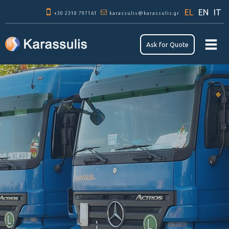
Παράκαμψη
EL
EN
IT
+30 2310 797161
προς το
karassulis@karassulis.gr
κυρίως
περιεχόμενο
Αsk for Quote