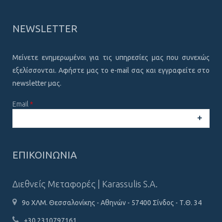
NEWSLETTER
Μείνετε ενημερωμένοι για τις υπηρεσίες μας που συνεχώς
εξελίσσονται. Αφήστε μας το e-mail σας και εγγραφείτε στο
newsletter μας.
Email
*
CAPTCHA
This
ΕΠΙΚΟΙΝΩΝΙΑ
question is
for testing
whether or
Διεθνείς Μεταφορές | Karassulis S.A.
not you are a
human
9ο ΧΛΜ. Θεσσαλονίκης - Αθηνών - 57400 Σίνδος - Τ.Θ. 34
visitor and to
prevent
+30 2310797161