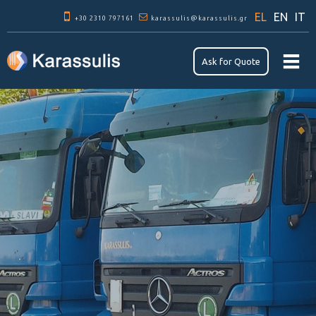
Παράκαμψη
EL
EN
IT
+30 2310 797161
προς το
karassulis@karassulis.gr
κυρίως
περιεχόμενο
Αsk for Quote