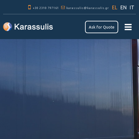
Παράκαμψη
EL
EN
IT
+30 2310 797161
προς το
karassulis@karassulis.gr
κυρίως
περιεχόμενο
Αsk for Quote