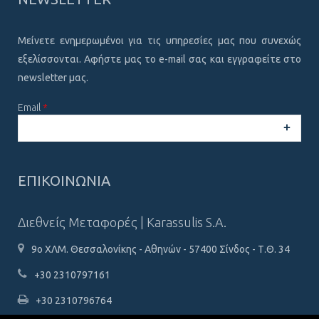
Μείνετε ενημερωμένοι για τις υπηρεσίες μας που συνεχώς
εξελίσσονται. Αφήστε μας το e-mail σας και εγγραφείτε στο
newsletter μας.
Email
*
CAPTCHA
This
ΕΠΙΚΟΙΝΩΝΙΑ
question is
for testing
whether or
Διεθνείς Μεταφορές | Karassulis S.A.
not you are a
human
9ο ΧΛΜ. Θεσσαλονίκης - Αθηνών - 57400 Σίνδος - Τ.Θ. 34
visitor and to
prevent
+30 2310797161
automated
spam
+30 2310796764
submissions.