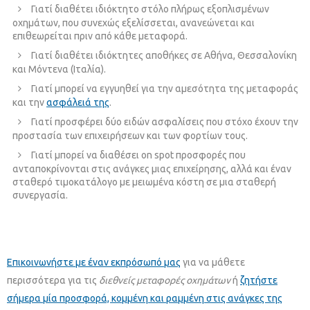
Γιατί διαθέτει ιδιόκτητο στόλο πλήρως εξοπλισμένων
οχημάτων, που συνεχώς εξελίσσεται, ανανεώνεται και
επιθεωρείται πριν από κάθε μεταφορά.
Γιατί διαθέτει ιδιόκτητες αποθήκες σε Αθήνα, Θεσσαλονίκη
και Μόντενα (Ιταλία).
Γιατί μπορεί να εγγυηθεί για την αμεσότητα της μεταφοράς
και την
ασφάλειά της
.
Γιατί προσφέρει δύο ειδών ασφαλίσεις που στόχο έχουν την
προστασία των επιχειρήσεων και των φορτίων τους.
Γιατί μπορεί να διαθέσει on spot προσφορές που
ανταποκρίνονται στις ανάγκες μιας επιχείρησης, αλλά και έναν
σταθερό τιμοκατάλογο με μειωμένα κόστη σε μια σταθερή
συνεργασία.
Επικοινωνήστε με έναν εκπρόσωπό μας
για να μάθετε
περισσότερα για τις
διεθνείς μεταφορές οχημάτων
ή
ζητήστε
σήμερα μία προσφορά, κομμένη και ραμμένη στις ανάγκες της