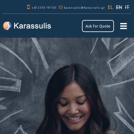
Παράκαμψη
EL
EN
IT
+30 2310 797161
προς το
karassulis@karassulis.gr
κυρίως
περιεχόμενο
Αsk for Quote